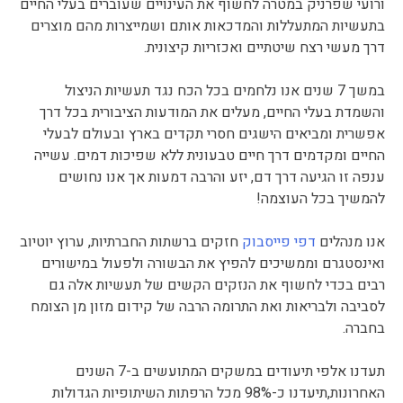
ורועי שפרניק במטרה לחשוף את העינויים שעוברים בעלי החיים
בתעשיות המתעללות והמדכאות אותם ושמייצרות מהם מוצרים
דרך מעשי רצח שיטתיים ואכזריות קיצונית.
במשך 7 שנים אנו נלחמים בכל הכח נגד תעשיות הניצול
והשמדת בעלי החיים, מעלים את המודעות הציבורית בכל דרך
אפשרית ומביאים הישגים חסרי תקדים בארץ ובעולם לבעלי
החיים ומקדמים דרך חיים טבעונית ללא שפיכות דמים. עשייה
ענפה זו הגיעה דרך דם, יזע והרבה דמעות אך אנו נחושים
להמשיך בכל העוצמה!
אנו מנהלים
דפי פייסבוק
חזקים ברשתות החברתיות, ערוץ יוטיוב
ואינסטגרם וממשיכים להפיץ את הבשורה ולפעול במישורים
רבים בכדי לחשוף את הנזקים הקשים של תעשיות אלה גם
לסביבה ולבריאות ואת התרומה הרבה של קידום מזון מן הצומח
בחברה.
תעדנו אלפי תיעודים במשקים המתועשים ב-7 השנים
האחרונות,תיעדנו כ-98% מכל הרפתות השיתופיות הגדולות