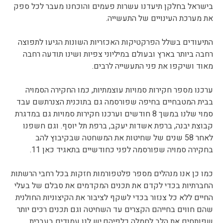
בישראל בחלקן תיעדנו עשרות פעמים והוכחנו מעבר לכל ספק
את מערכת העינויים של התעשייה.
התיעודים בשלל הפרקטיקות האכזריות השונות הגיעו לתפוצה
רחבה ביותר בארץ ובעולם במיליוני צפיות ושינו תודעה רחבה
מאוד ושיקפו את פני התעשייה לרבים.
ערכנו מספר חקירות סמויות עוצמתיות, כמו החקירה הסמויה
בבית המטבחיים בחיפה שפורסמה גם בתוכנית הצנרתשם עבד
סמוי שלנו במשך 8 חודשים וערכנו חקירות סמויות גם במדגרת
קבוצת יבנה, ברפת אשדות יעקב, ברפת תל יוסף. וגם חשפנו
לאחר 58 שנים של שחיטות את המשחטה שבקיבוץ להב
בחקירה סמויה שפורסמה לפני כחודשיים בתאגיד כאן 11.
כמו כן אנו מנהלים מספר פלטפורמות חזקות בכל רחבי הרשתות
החברתיות בכדי לקדם את תכנים המקדמים את סבלם של בעלי
החיים ללא כל צנזור בכדי לשקף לציבור את הקיצוניות החולנית
שהם חווים בחייהם הקצרים עד השחיטה וגם תכנים רכים יותר
שפותחים את הלב לחמלה כלפיהם.יש לנו עמודים בעברית,