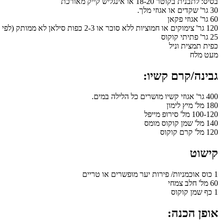
בסיס: לתבנית בקוטר 18-20 או אינגליש קייק מאורכת
30 גר' שקדים או אגוזי מלך.
60 גר' אגוזי פקאן
120 גר' צימוקים או חמוציות ללא סוכר או 2-3 כפות סילאן לא ממותק (לפי אהבתכם למתוק)
25 גר' פתיתי קוקוס
כפית תמצית וניל
מעט מלח
גבינה/קרם קשיו:
400 גר' אגוזי קשיו מושרים כל הלילה במים.
180 מל' מיץ לימון
100-120 מל' סירופ מייפל
140 מל' שמן קוקוס מומס
120 מל' קרם קוקוס
קישוט
1 כוס אוכמניות/ פירות יער מופשרים או טריים
60 מל' חלב צמחי
1 כף שמן קוקוס
אופן הכנה: