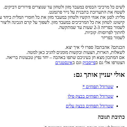
לשים כל מרכיבי הבסיס במעבד מזון ולטחון עד שנוצרים פירורים דביקים.
לשטח את התערובת בתבנית על נייר פרגמנט.
מלית: לסנן את אגוזי הקשיו ולטחון במעבד מזון את כל חומרי המלית ביחד
קישוט: לטחון את כל המרכיבים במעבד מזון. לשפוך על קרם הגבינה וליצור 
לשמור בפריזה 2-3 שעות עד שמתקשה.
לחתוך לפרוסות/ קוביות.
לשמור בפריזר
הכנתם? אהבתם? ספרו לי איך יצא.
לשאלות, הארות, הצעות ובקשות מומנים להגיב כאן למטה.
אם המתכון מצא חן בעיניכם שתפו באהבה – יחד נפיץ טבעונות בריאה.
הצטרפו אלי גם ב
פייסבוק
וגם ב
אינסטגרם
אולי יעניין אותך גם:
שטרודל תפוחים *
שטרודל תפוחים בבצק פילו
שטרודל תפוחים בבצק עלים
כתיבת תגובה