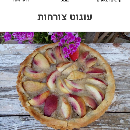
קישים ומאפים
עוגוט
רואו
raw
עוגוט צורחות