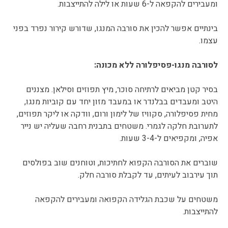
ומעבירים להקפאה ל-6 שעות או לילה להתייצבות.
בינתיים אפשר להכין את סורבה המנגו, שדורש קירור נפרד בפני
עצמו.
לסורבה מנגו-פסיפלורה ללא מכונה:
בסיר קטן מביאים לרתיחה סוכר, מיץ תפוזים וסילאן. מצננים
היטב ומעבדים בבלנדר או במעבד מזון יחד עם קוביות מנגו,
מחית פסיפלורה, סקוויז של לימון ורום, וודקה או ליקר תפוזים,
לתערובת חלקה לגמרי. משטחים בתבנית רחבה שעליה יש נייר
אפיה, ומקפיאים ל-3-4 שעות.
שוברים את הסורבה הקפוא לחתיכות, וטוחנים שוב בפולסים
תוך עירבוב לעיתים, עד לקבלת סורבה חלק.
משטחים על שכבת הגלידה הקפואה ומעבירים להקפאה
להתייצבות.