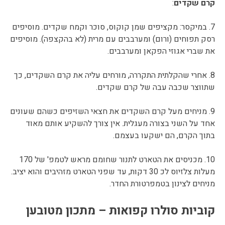
קרם שקדים
:
7. במיקסר: מקציפים שמן קוקוס, סוכר וקמח שקדים. מוסיפים
רסק תפוחים (ורום) ומערבבים עם מרית (לא בהקצפה). מוסיפים
את שברי אגוזי הפקאן ומערבבים.
8. אחרי שהקלתית התקררה, מורחים עליה את קרם השקדים, כך
שתווצר שכבה עבה של קרם שקדים.
9. מניחים מעל קרם השקדים את חצאי השזיפים כשהם שעונים
אחד על השני בצורה מעגלית. אין צורך להשקיע אותם מאוד
בתוך הקרם, הם ישקעו בעצמם.
10. מכניסים את הטארט לתנור שחומם מראש לטמפ' של 170
מעלות צלזיוס לכ 30 דקות, עד שפני הטארט מזהיבים והוא יציב.
מניחים לצינון בטמפרטורת החדר.
קוביות סולרו קפואות – מתכון מטובען