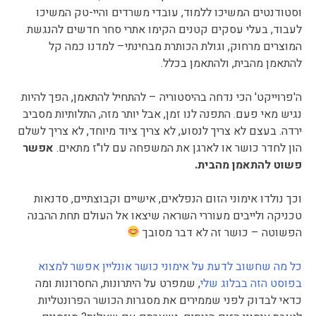
וסטודנטים המשיכו ללמוד, עובדי משרדים והיי-טק המשיכו
לעבוד, בעלי עסקים קטנים הקימו אתרי סחר חדשים להנגשת
המוצרים מרחוק, וגולת הכותרת מבחינתי– למדנו כמה קל
להתאמן מהבית, ולהתאמן בכלל.
ה'פרוייקט' הכי נדחה בהיסטוריה – להתחיל להתאמן, הפך להיות
נגיש מאי פעם. התפנה לנו זמן, אבל יותר מזה, התלותיות מסביב
ירדה. בעצם לא צריך לנסוע, לא צריך ציוד מיוחד, לא צריך לשלם
הון לחדר כושר או לארגן את המשפחה עם לו"ז מתאים.
אפשר
פשוט להתאמן מהבית.
וכך נולדו אימוני הזום הנפלאים, אישיים וקבוצתיים, סדנאות
טכניקה ולייבים מעוררי השראה שיצאו אל העולם תחת ההבנה
הפשוטה – כושר זה לא דבר מסובך
כל מה שחשוב לדעת על אימוני כושר אונליין אפשר למצוא
בפוסט הזה בבלוג שלי
, שמפרט על היתרונות, החסרונות ומה
כדאי לבדוק לפני שממירים את מסגרות הכושר הפרונטליות