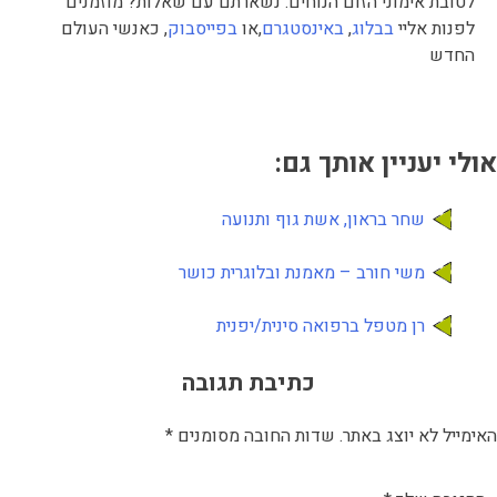
לטובת אימוני הזום הנוחים. נשארתם עם שאלות? מוזמנים
לפנות אליי
בבלוג
,
באינסטגרם
,או
בפייסבוק
, כאנשי העולם
החדש
אולי יעניין אותך גם:
שחר בראון, אשת גוף ותנועה
משי חורב – מאמנת ובלוגרית כושר
רן מטפל ברפואה סינית/יפנית
כתיבת תגובה
האימייל לא יוצג באתר.
שדות החובה מסומנים
*