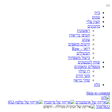
בית
עוגוט
קצת עליי
מתכונים
ראשונות
חטיפי בריאות
עוגוט
קישים ומאפים
רואו – Raw
תבשילים
בישול משפחתי
שווה לטבעונים
מטפלים ומאמנים
רן שילון
משי חורב
שחר בראון
בלוג
Skip to content
052-
5507822