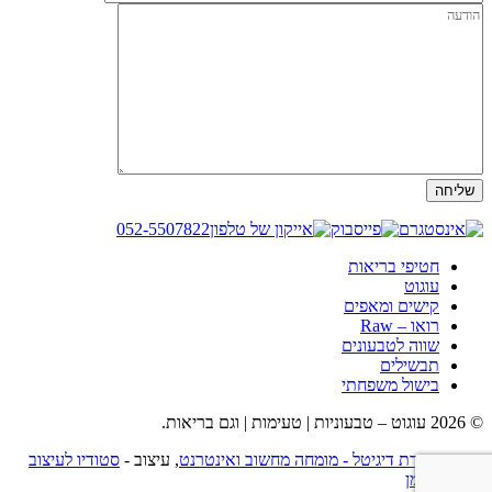
052-5507822
חטיפי בריאות
עוגוט
קישים ומאפים
רואו – Raw
שווה לטבעונים
תבשילים
בישול משפחתי
© 2026 עוגוט – טבעוניות | טעימות | וגם בריאות.
בניה -
שמרת דיגיטל - מומחה מחשוב ואינטרנט
, עיצוב -
סטודיו לעיצוב
הלית קלכמן