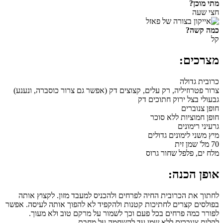
מתי מוכן?
חצי שעה
כמה קשה?
קל
מצרכים:
כרובית גדולה
צרור פטרוזיליה, רק עלים, קצוצים דק (אפשר גם צרור כוסברה, ונענע)
גבעולי בצל ירוק חתוכים דק
חופן צנוברים
חופן חמוציות ללא סוכר
גרעיני רימונים
מיץ משני לימונים גדולים
70 מל' שמן זית
מלח ים, פלפל שחור גרוס
אופן הכנה:
לחתוך את הכרובית החיה לפרחים ולהכניס למעבד מזון. לקצוץ אותה
בפולסים קצרים לחתיכות קטנות ולהקפיד לא להפוך אותה לעיסה. אפשר
לפורר כמה פרחים בכל פעם וכך לשמור על מרקם טוב ולא מעוך.
לקלות צנוברים ללא שמן עד להשחמה על מחבת.