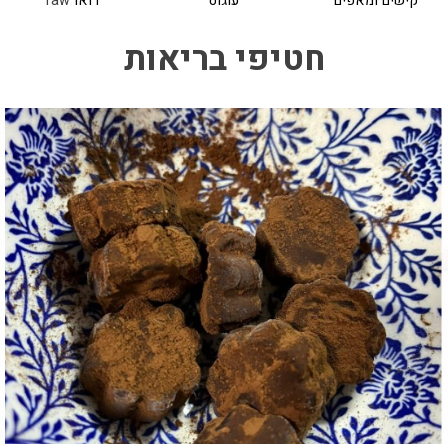
קישים ומאפים
עוגוט
רואו
raw
חטיפי בריאות